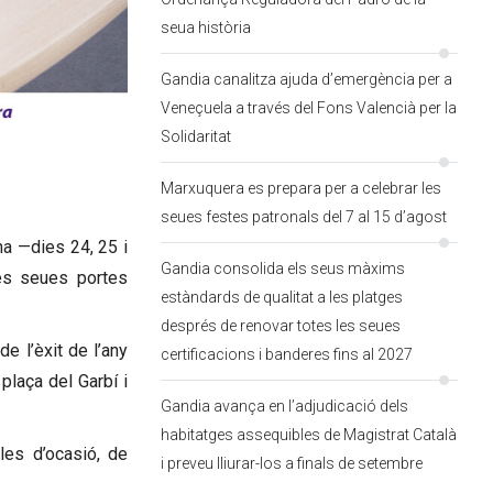
seua història
Gandia canalitza ajuda d’emergència per a
Veneçuela a través del Fons Valencià per la
Solidaritat
Marxuquera es prepara per a celebrar les
seues festes patronals del 7 al 15 d’agost
na —dies 24, 25 i
Gandia consolida els seus màxims
les seues portes
estàndards de qualitat a les platges
després de renovar totes les seues
e l’èxit de l’any
certificacions i banderes fins al 2027
plaça del Garbí i
Gandia avança en l’adjudicació dels
habitatges assequibles de Magistrat Català
les d’ocasió, de
i preveu lliurar-los a finals de setembre