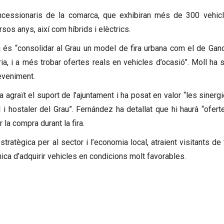
ncessionaris de la comarca, que exhibiran més de 300 vehic
os anys, així com híbrids i elèctrics.
 és “consolidar al Grau un model de fira urbana com el de Gandi
a, i a més trobar ofertes reals en vehicles d’ocasió”. Moll ha s
eveniment.
 agraït el suport de l’ajuntament i ha posat en valor “les sinerg
l i hostaler del Grau”. Fernández ha detallat que hi haurà “ofer
la compra durant la fira.
ratègica per al sector i l’economia local, atraient visitants de 
única d’adquirir vehicles en condicions molt favorables.