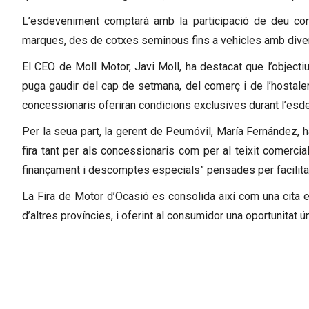
L’esdeveniment comptarà amb la participació de deu co
marques, des de cotxes seminous fins a vehicles amb divers
El CEO de Moll Motor, Javi Moll, ha destacat que l’objectiu
puga gaudir del cap de setmana, del comerç i de l’hostaleri
concessionaris oferiran condicions exclusives durant l’esd
Per la seua part, la gerent de Peumóvil, María Fernández, ha
fira tant per als concessionaris com per al teixit comercia
finançament i descomptes especials” pensades per facilitar 
La Fira de Motor d’Ocasió es consolida així com una cita est
d’altres províncies, i oferint al consumidor una oportunitat 