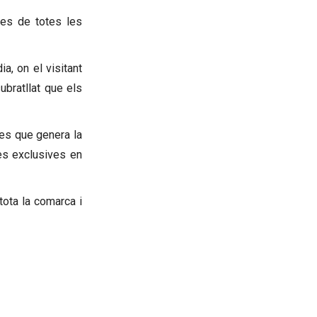
les de totes les
a, on el visitant
ubratllat que els
ies que genera la
tes exclusives en
tota la comarca i