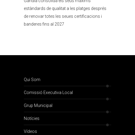
Gandia consolida els seus màxims
estàndards de qualitat a les platges després
de renovar totes les seues certificacions i
banderes fins al 2027
Qui Som
Comissió Executiva Local
Grup Municipal
Notícies
Vídeos