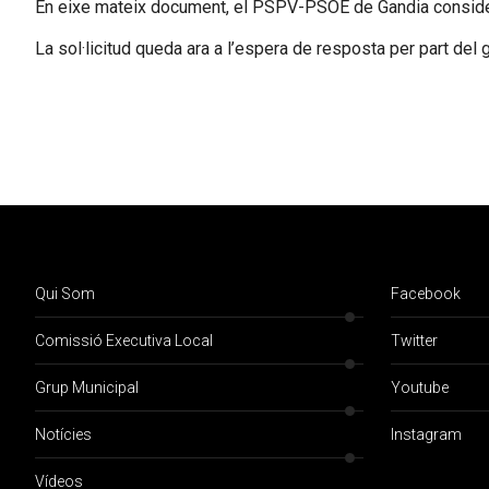
En eixe mateix document, el PSPV-PSOE de Gandia consid
La sol·licitud queda ara a l’espera de resposta per part del 
Qui Som
Facebook
Comissió Executiva Local
Twitter
Grup Municipal
Youtube
Notícies
Instagram
Vídeos