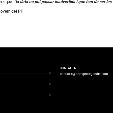
era que
“la data no pot passar inadvertida i que han de ser les
govern del PP.
CONTACTA
contacte@pspvpsoegandia.com