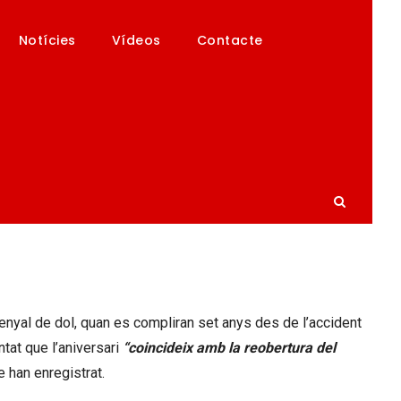
Notícies
Vídeos
Contacte
 DEMÀ A MIG PAL EN
nyal de dol, quan es compliran set anys des de l’accident
tat que l’aniversari
“coincideix amb la reobertura del
ue han enregistrat.