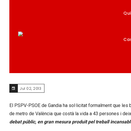
Qu
Ca
DEMANEM QUE LES BANDER
L’ANIVERSARI DE L’ACCID
Home
Notícies
Demanem que les banderes de l’Ajuntament oneg
Jul 02, 2013
El PSPV-PSOE de Gandia ha sol·licitat formalment que les 
de metro de València que costà la vida a 43 persones i deixà
debat públic, en gran mesura produït pel treball incansabl