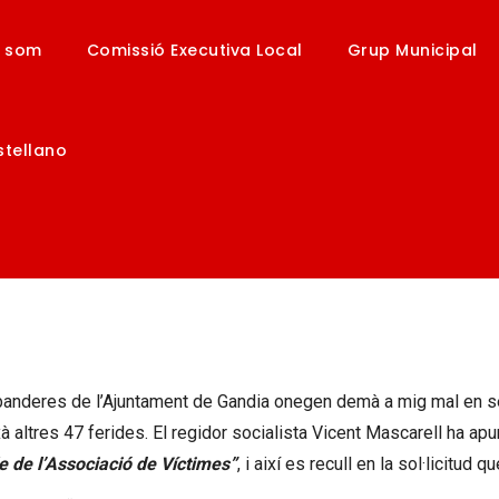
i som
Comissió Executiva Local
Grup Municipal
stellano
ES DE L’AJUNTAMENT ONEGEN
ENT DE METRO DE VALÈNCIA
en demà a mig pal en l’aniversari de l’accident de metro de València
banderes de l’Ajuntament de Gandia onegen demà a mig mal en se
 altres 47 ferides. El regidor socialista Vicent Mascarell ha apun
e de l’Associació de Víctimes”
, i així es recull en la sol·licitud q