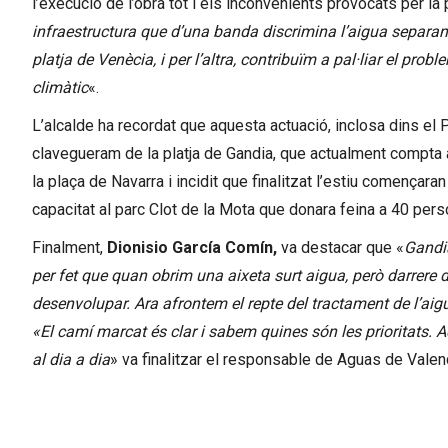
l’execució de l’obra tot i els inconvenients provocats per la
infraestructura que d’una banda discrimina l’aigua separant
platja de Venècia, i per l’altra, contribuïm a pal·liar el p
climàtic
«.
L’alcalde ha recordat que aquesta actuació, inclosa dins el 
clavegueram de la platja de Gandia, que actualment compta am
la plaça de Navarra i incidit que finalitzat l’estiu començar
capacitat al parc Clot de la Mota que donara feina a 40 per
Finalment,
Dionisio García Comín,
va destacar que «
Gandia
per fet que quan obrim una aixeta surt aigua, però darrere
desenvolupar. Ara afrontem el repte del tractament de l’aig
«El camí marcat és clar i sabem quines són les prioritats.
al dia a dia
» va finalitzar el responsable de Aguas de Valen