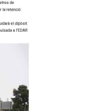
metres de
r la retenció
idarà el dipòsit
mpulsada a l’EDAR