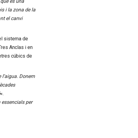
 que és una
s i la zona de la
nt el canvi
del sistema de
Tres Anclas i en
metres cúbics de
de l’aigua. Donem
dècades
ó
«.
 essencials per