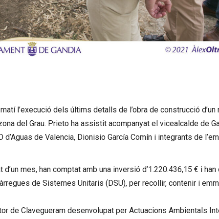
t matí l’execució dels últims detalls de l’obra de construcció d’un
 zona del Grau. Prieto ha assistit acompanyat el vicealcalde de G
EO d’Aguas de Valencia, Dionisio García Comín i integrants de l’e
 d’un mes, han comptat amb una inversió d’1.220.436,15 € i han c
àrregues de Sistemes Unitaris (DSU), per recollir, contenir i e
ector de Clavegueram desenvolupat per Actuacions Ambientals Inte