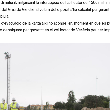
di natural, mitjançant la intercepció del col·lector de 1500 mil·lí
del Grau de Gandia. El volum del dipòsit s’ha calculat per garanti
pluja.
d’evacuació de la xarxa així ho aconsellen, moment en què es bu
ue desaiguarà per gravetat en el col·lector de Venècia per ser i