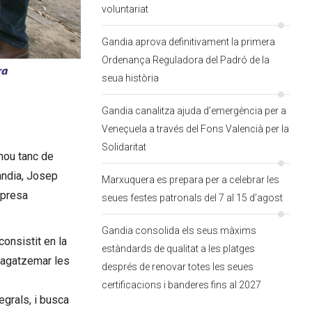
voluntariat
Gandia aprova definitivament la primera
Ordenança Reguladora del Padró de la
seua història
Gandia canalitza ajuda d’emergència per a
Veneçuela a través del Fons Valencià per la
Solidaritat
 nou tanc de
andia, Josep
Marxuquera es prepara per a celebrar les
mpresa
seues festes patronals del 7 al 15 d’agost
Gandia consolida els seus màxims
onsistit en la
estàndards de qualitat a les platges
mmagatzemar les
després de renovar totes les seues
certificacions i banderes fins al 2027
grals, i busca