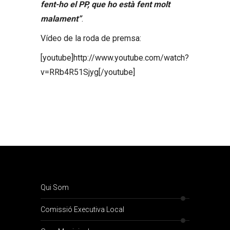
fent-ho el PP, que ho està fent molt
malament”
.
Vídeo de la roda de premsa:
[youtube]http://www.youtube.com/watch?
v=RRb4R51Sjyg[/youtube]
Qui Som
Comissió Executiva Local