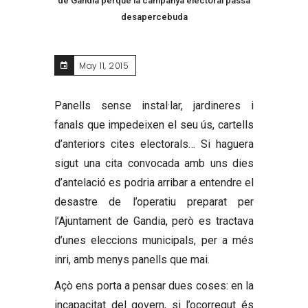
de Gandia perquè la campanya electoral passa
desapercebuda
May 11, 2015
Panells sense instal·lar, jardineres i
fanals que impedeixen el seu ús, cartells
d’anteriors cites electorals… Si haguera
sigut una cita convocada amb uns dies
d’antelació es podria arribar a entendre el
desastre de l’operatiu preparat per
l’Ajuntament de Gandia, però es tractava
d’unes eleccions municipals, per a més
inri, amb menys panells que mai.
Açò ens porta a pensar dues coses: en la
incapacitat del govern, si l’ocorregut és