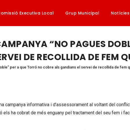
omissió Executiva Local
Grup Municipal
Notícies
 CAMPANYA “NO PAGUES DOBL
RVEI DE RECOLLIDA DE FEM 
le” per a que Torró no cobre als gandians el servei de recollida de fem 
a campanya informativa i d’assessorament al voltant del conflic
rró els ha cobrat de més enguany pel tractament del seu fem i faci