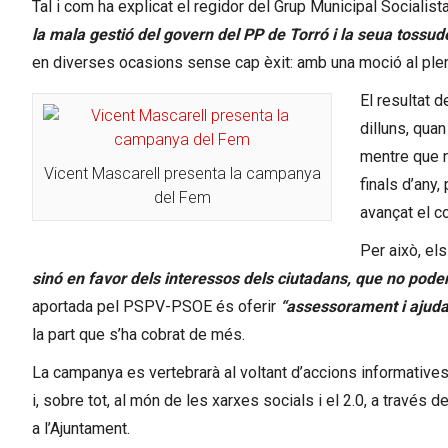
Tal i com ha explicat el regidor del Grup Municipal Sociali
la mala gestió del govern del PP de Torró i la seua tossude
en diverses ocasions sense cap èxit: amb una moció al plena
El resultat 
dilluns, quan
mentre que n
Vicent Mascarell presenta la campanya
finals d’any
del Fem
avançat el c
Per això, el
sinó en favor dels interessos dels ciutadans, que no pode
aportada pel PSPV-PSOE és oferir
“assessorament i ajuda 
la part que s’ha cobrat de més.
La campanya es vertebrarà al voltant d’accions informatives a
i, sobre tot, al món de les xarxes socials i el 2.0, a través d
a l’Ajuntament.