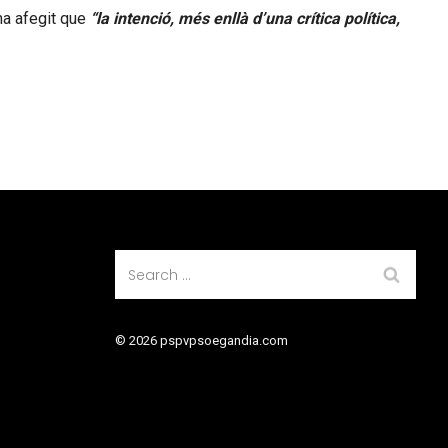
 ha afegit que
“la intenció, més enllà d’una crítica política,
© 2026 pspvpsoegandia.com