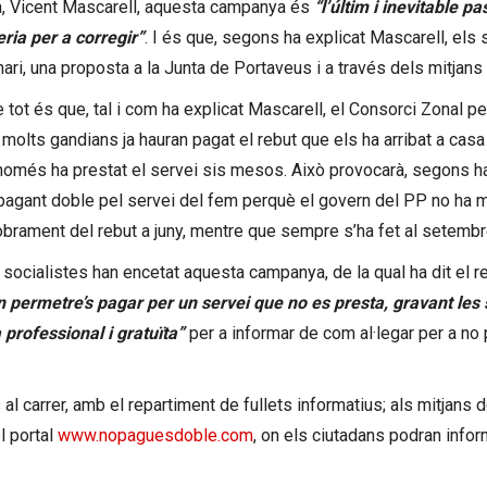
sta, Vicent Mascarell, aquesta campanya és
“l’últim i inevitable 
ria per a corregir”
. I és que, segons ha explicat Mascarell, els 
ri, una proposta a la Junta de Portaveus i a través dels mitjans
de tot és que, tal i com ha explicat Mascarell, el Consorci Zonal 
 molts gandians ja hauran pagat el rebut que els ha arribat a casa 
omés ha prestat el servei sis mesos. Això provocarà, segons ha d
, pagant doble pel servei del fem perquè el govern del PP no ha 
obrament del rebut a juny, mentre que sempre s’ha fet al setembr
s socialistes han encetat aquesta campanya, de la qual ha dit el r
n permetre’s pagar per un servei que no es presta, gravant les
professional i gratuïta”
per a informar de com al·legar per a no 
l carrer, amb el repartiment de fullets informatius; als mitjans 
el portal
www.nopaguesdoble.com
, on els ciutadans podran info