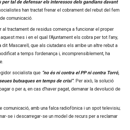
pas per tal de defensar els interessos dels gandians davant
socialistes han tractat frenar el cobrament del rebut del fem
 de comunicació.
per al tractament de residus comença a funcionar el proper
aquest mes i en el qual l’Ajuntament els cobra per tot l’any,
it Mascarell, que als ciutadans els arribe un altre rebut a
modificat a temps l’ordenança i, incomprensiblement, ha
e.
egidor socialista que
“no és ni contra el PP ni contra Torró,
 seues butxaques en temps de crisi”
. Per això, la solució
pagar o per a, en cas d’haver pagat, demanar la devolució de
de comunicació, amb una falca radiofònica i un spot televisiu;
rmar-se i descarregar-se un model de recurs per a reclamar