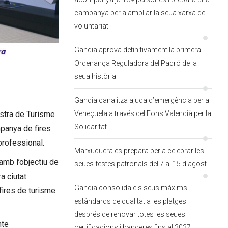
campanya per a ampliar la seua xarxa de
voluntariat
Gandia aprova definitivament la primera
Ordenança Reguladora del Padró de la
seua història
Gandia canalitza ajuda d’emergència per a
Veneçuela a través del Fons Valencià per la
stra de Turisme
Solidaritat
mpanya de fires
professional.
Marxuquera es prepara per a celebrar les
amb l’objectiu de
seues festes patronals del 7 al 15 d’agost
a ciutat
Gandia consolida els seus màxims
fires de turisme
estàndards de qualitat a les platges
després de renovar totes les seues
nte
certificacions i banderes fins al 2027