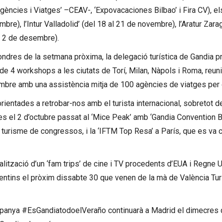
ncies i Viatges’ –CEAV-, ‘Expovacaciones Bilbao’ i Fira CV), els
re), l’Intur Valladolid’ (del 18 al 21 de novembre), l’Aratur Zarag
l 2 de desembre).
Londres de la setmana pròxima, la delegació turística de Gandia 
 de 4 workshops a les ciutats de Torí, Milan, Nàpols i Roma, reun
embre amb una assistència mitja de 100 agències de viatges per c
ientades a retrobar-nos amb el turista internacional, sobretot d
es el 2 d’octubre passat al ‘Mice Peak’ amb ‘Gandia Convention B
turisme de congressos, i la ‘IFTM Top Resa’ a París, que es va c
tzació d’un ‘fam trips’ de cine i TV procedents d’EUA i Regne Un
gentins el pròxim dissabte 30 que venen de la mà de València Tu
mpanya #EsGandiatodoelVeraño continuarà a Madrid el dimecres 