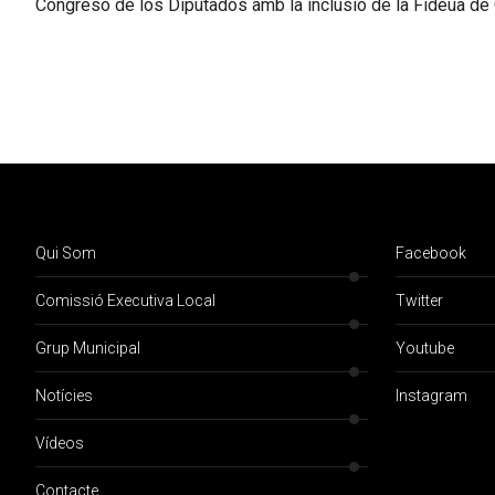
Congreso de los Diputados amb la inclusió de la Fideuà de 
Qui Som
Facebook
Comissió Executiva Local
Twitter
Grup Municipal
Youtube
Notícies
Instagram
Vídeos
Contacte