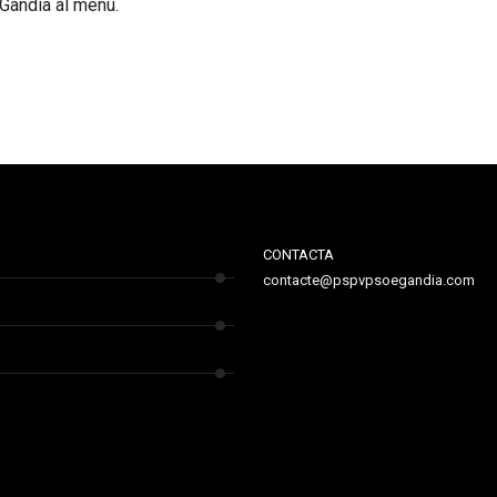
Gandia al menú.
CONTACTA
contacte@pspvpsoegandia.com