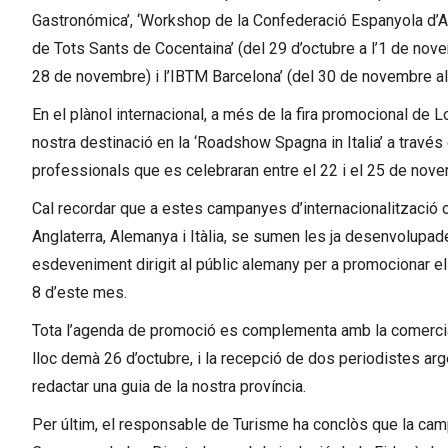
Gastronómica’, ‘Workshop de la Confederació Espanyola d’Agè
de Tots Sants de Cocentaina’ (del 29 d’octubre a l’1 de novemb
28 de novembre) i l’IBTM Barcelona’ (del 30 de novembre a
En el plànol internacional, a més de la fira promocional de 
nostra destinació en la ‘Roadshow Spagna in Italia’ a través
professionals que es celebraran entre el 22 i el 25 de nov
Cal recordar que a estes campanyes d’internacionalització or
Anglaterra, Alemanya i Itàlia, se sumen les ja desenvolupad
esdeveniment dirigit al públic alemany per a promocionar el 
8 d’este mes.
Tota l’agenda de promoció es complementa amb la comerciali
lloc demà 26 d’octubre, i la recepció de dos periodistes ar
redactar una guia de la nostra província.
Per últim, el responsable de Turisme ha conclòs que la ca