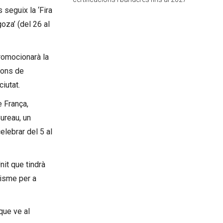
 seguix la ‘Fira
oza’ (del 26 al
promocionarà la
ions de
iutat.
e França,
ureau, un
elebrar del 5 al
it que tindrà
risme per a
que ve al