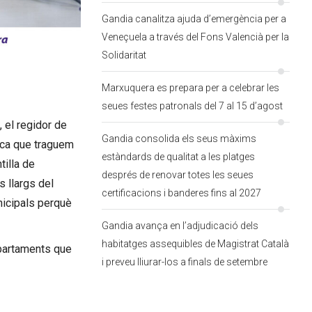
Gandia canalitza ajuda d’emergència per a
Veneçuela a través del Fons Valencià per la
Solidaritat
Marxuquera es prepara per a celebrar les
seues festes patronals del 7 al 15 d’agost
, el regidor de
Gandia consolida els seus màxims
lica que traguem
estàndards de qualitat a les platges
tilla de
després de renovar totes les seues
s llargs del
certificacions i banderes fins al 2027
unicipals perquè
Gandia avança en l’adjudicació dels
habitatges assequibles de Magistrat Català
departaments que
i preveu lliurar-los a finals de setembre