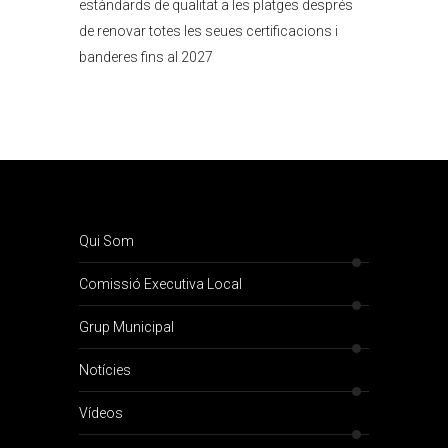
estàndards de qualitat a les platges després
de renovar totes les seues certificacions i
banderes fins al 2027
Qui Som
Comissió Executiva Local
Grup Municipal
Notícies
Vídeos